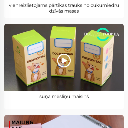
vienreizlietojams pārtikas trauks no cukurniedru
dzīvās masas
suņa mēsliņu maisiņš