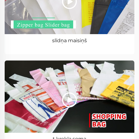
slīdņa maisiņš
t krekla soma