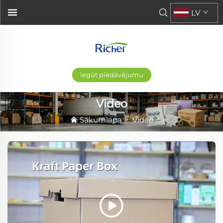
LV
Iegūt piedāvājumu
Video
Sākumlapa
>
Video