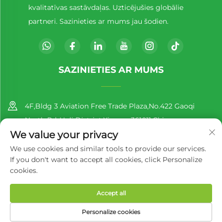
kvalitatīvas sastāvdaļas. Uzticējušies globālie
partneri. Sazinieties ar mums jau šodien.
SAZINIETIES AR MUMS
4F,Bldg 3 Aviation Free Trade Plaza,No.422 Gaoqi
North Rd.,Huli District,Xiamen,361011,China
We value your privacy
+86-13860188777
We use cookies and similar tools to provide our services.
If you don't want to accept all cookies, click Personalize
[email protected]
cookies.
Accept all
Autortiesības © 2025 — Richer EcoPack (Sjaņmens) Ko, Ltd.
Konfidencialitātes politika
Personalize cookies