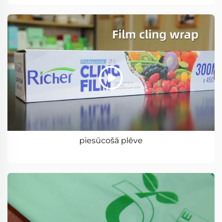
piesūcošā plēve