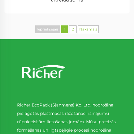
Iepriekšējais
1
2
Nākamais
Richer EcoPack (Sjaņmens) Ko, Ltd. nodrošina
pielāgotas plastmasas ražošanas risinājumu
rūpnieciskām lietošanas jomām. Mūsu precīzās
formēšanas un ilgtspējīgie procesi nodrošina