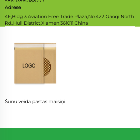
+86-13860188777
Adrese
4F,Bldg 3 Aviation Free Trade Plaza,No.422 Gaoqi North
Rd.,Huli District,Xiamen,361011,China
Šūnu veida pastas maisiņi