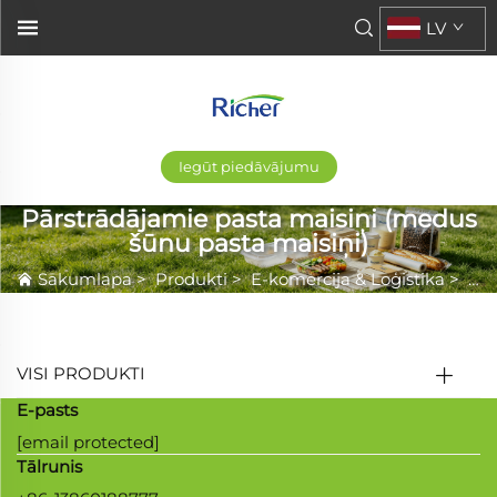
LV
Iegūt piedāvājumu
Pārstrādājamie pasta maisiņi (medus
šūnu pasta maisiņi)
Sākumlapa
>
Produkti
>
E-komercija & Loģistika
>
Pār
VISI PRODUKTI
E-pasts
[email protected]
Tālrunis