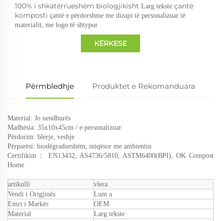
100% i shkatërrueshëm biologjikisht
çantë
Larg tekste
komposti
çantë e përdorshme me dizajn të personalizuar të
materialit, me logo të shtypur
KËRKESE
Përmbledhje
Produktet e Rekomanduara
Material: Jo nendhurës
Madhësia: 35x10x45cm
/ e personalizuar
Përdorim: blerje, veshje
Përparësi: biodëgradueshëm, miqësor me ambientin
Certifikim：
EN13432, AS4736/5810, ASTM6400(BPI), OK Compost
Home
artikulli
vlera
Vendi i Origjinës
Lum
a
Emri i Markës
OEM
Material
Larg tekste