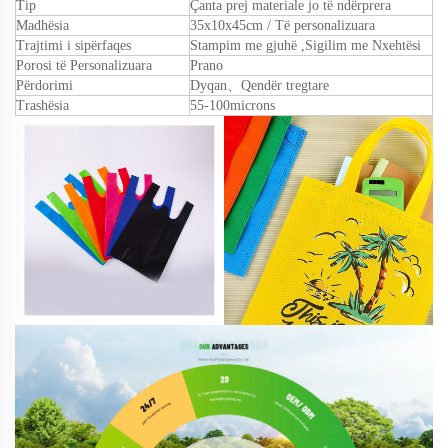
Tip
Çanta prej materiale jo të ndërprera
Madhësia
35x10x45cm /
Të personalizuara
Trajtimi i sipërfaqes
Stampim me gjuhë
,
Sigilim me Nxehtësi
Porosi të Personalizuara
Prano
Përdorimi
Dyqan、Qendër tregtare
Trashësia
55
-1
0
0microns