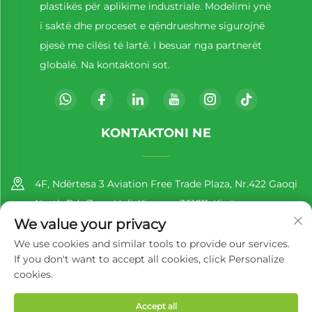
plastikës për aplikime industriale. Modelimi ynë
i saktë dhe proceset e qëndrueshme sigurojnë
pjesë me cilësi të lartë. I besuar nga partnerët
globalë. Na kontaktoni sot.
KONTAKTONI NE
4F, Ndërtesa 3 Aviation Free Trade Plaza, Nr.422 Gaoqi
North Rd., Zona Huli, Xiamen, 361011, Kinë
We value your privacy
+86-13860188777
We use cookies and similar tools to provide our services.
If you don't want to accept all cookies, click Personalize
[email protected]
cookies.
Accept all
Të drejtat e rezervuara © 2025 nga Richer EcoPack (Xiamen) Co.,