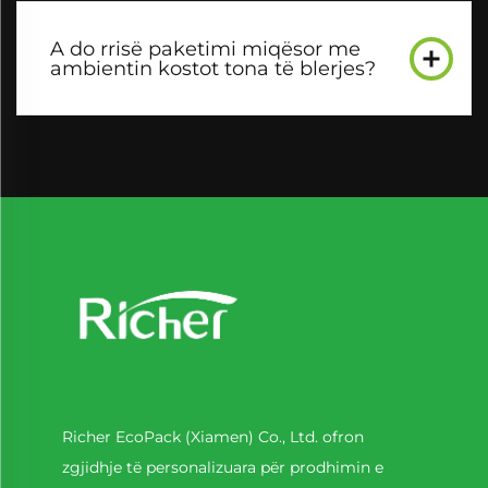
A do rrisë paketimi miqësor me
ambientin kostot tona të blerjes?
Richer EcoPack (Xiamen) Co., Ltd. ofron
zgjidhje të personalizuara për prodhimin e