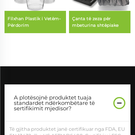
Filxhan Plastik i Vetëm-
Çanta të zeza për
Përdorim
mbeturina shtëpiake
A plotësojnë produktet tuaja
standardet ndërkombëtare të
sertifikimit mjedisor?
Të gjitha produktet janë certifikuar nga FDA, EU