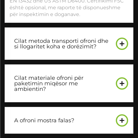
EN 13432 dhe US ASTM D6400. Certifikimi FSC
është opsional, me raporte të disponueshme
për inspektimin e doganave.
Cilat metoda transporti ofroni dhe
si llogaritet koha e dorëzimit?
Cilat materiale ofroni për
paketimin miqësor me
ambientin?
A ofroni mostra falas?