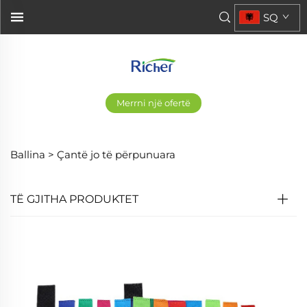
SQ
Merrni një ofertë
Ballina >
Çantë jo të përpunuara
TË GJITHA PRODUKTET